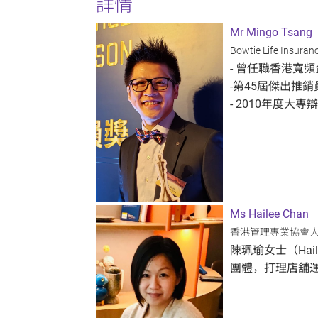
詳情
Mr Mingo Tsang
Bowtie Life Ins
- 曾任職香港寬
-第45屆傑出推銷員
- 2010年度大
Ms Hailee Chan
香港管理專業協會
陳珮瑜女士（Ha
團體，打理店舖