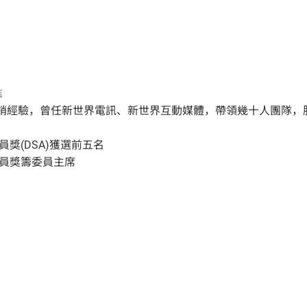
監
營銷經驗，曾任新世界電訊、新世界互動媒體，帶領幾十人團隊，
銷員獎(DSA)獲選前五名
銷員獎籌委員主席