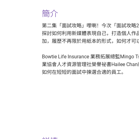
簡介
第二集「面試攻略」嚟喇！今次「面試攻略
探討如何利用新媒體表現自己，打造個人作品集？
加，履歷不再限於用紙本的形式，如何才可
Bowtie Life Insurance 業務拓展總監Min
業協會人才資源管理社榮譽祕書Hailee C
如何在短短的面試中揀選合適的員工。