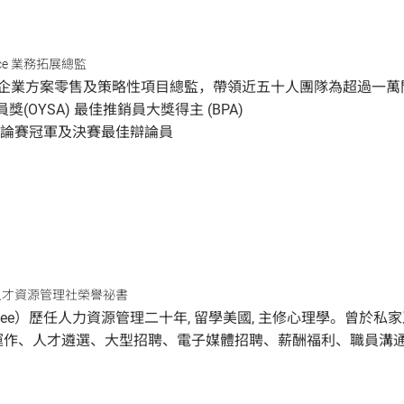
urance 業務拓展總監
頻企業方案零售及策略性項目總監，帶領近五十人團隊為超過一萬
獎(OYSA) 最佳推銷員大獎得主 (BPA)
專辯論賽冠軍及決賽最佳辯論員
人才資源管理社榮譽祕書
ilee）歷任人力資源管理二十年, 留學美國, 主修心理學。曾
運作、人才遴選、大型招聘、電子媒體招聘、薪酬福利、職員溝