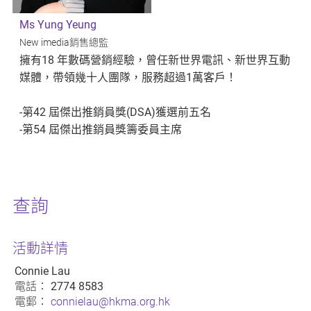
Ms Yung Yeung
New imedia銷售總監
擁有18 年數碼營銷經驗，曾任新世界電訊、新世界互動
媒體，帶領幾十人團隊，服務超過1萬客戶！
-第42 屆傑出推銷員獎(DSA)獲選前五名
-第54 屆傑出推銷員獎籌委員主席
查詢
活動詳情
Connie Lau
電話：
2774 8583
電郵：
connielau@hkma.org.hk